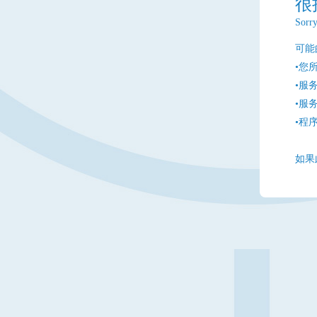
很
Sorry
可能
•您
•服
•服
•程
如果