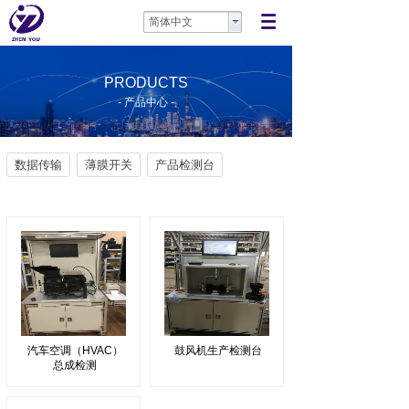
简体中文
PRODUCTS
- 产品中心 -
数据传输
薄膜开关
产品检测台
汽车空调（HVAC）
鼓风机生产检测台
总成检测